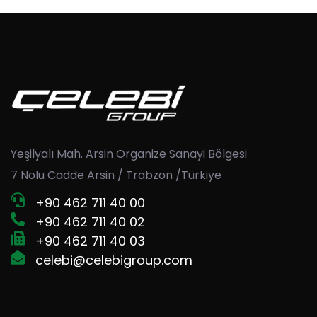
field
should
be
left
blank
Yeşilyalı Mah. Arsin Organize Sanayi Bölgesi
7 Nolu Cadde Arsin / Trabzon /Türkiye
+90 462 711 40 00
+90 462 711 40 02
+90 462 711 40 03
celebi@celebigroup.com