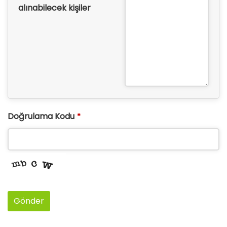
alınabilecek kişiler
Doğrulama Kodu
*
Gönder
This