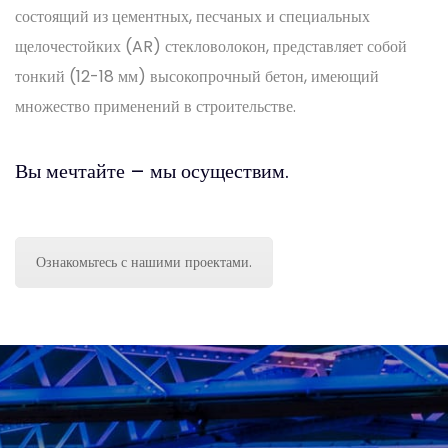
состоящий из цементных, песчаных и специальных
щелочестойких (AR) стекловолокон, представляет собой
1
тонкий (12-18 мм) высокопрочный бетон, имеющий
множество применений в строительстве.
2
Вы мечтайте – мы осуществим.
0
3
Ознакомьтесь с нашими проектами.
1
0
4
2
1