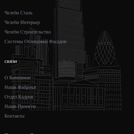
9
9
8
Челеби Сталь
Челеби Интерьер
Челеби Строительство
9
Системы Облицовки Фасадов
связи
О Компании
Наши Фабрики
Отдел Кадров
Наши Проекты
Контакты