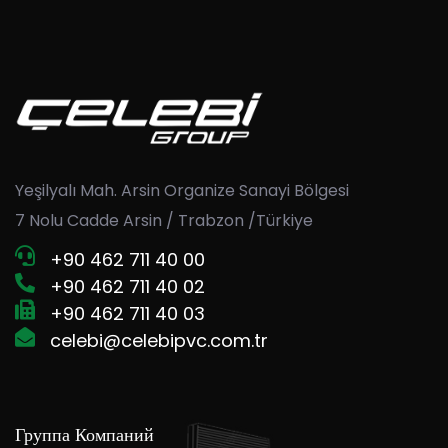
9
6
4
3
9
5
7
5
4
6
8
Yeşilyalı Mah. Arsin Organize Sanayi Bölgesi
6
5
7 Nolu Cadde Arsin / Trabzon /Türkiye
7
+90 462 711 40 00
9
+90 462 711 40 02
7
6
+90 462 711 40 03
8
celebi@celebipvc.com.tr
8
7
Группа Компаний